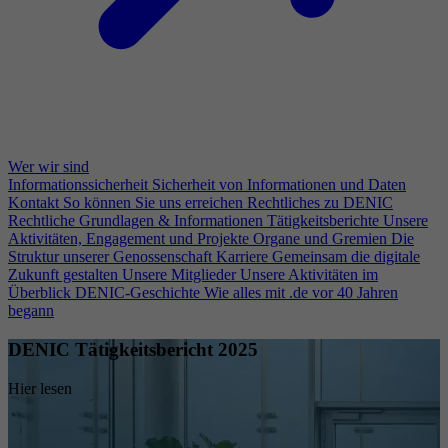
Wer wir sind
Informationssicherheit
Sicherheit von Informationen und Daten
Kontakt
So können Sie uns erreichen
Rechtliches zu DENIC
Rechtliche Grundlagen & Informationen
Tätigkeitsberichte
Unsere
Aktivitäten, Engagement und Projekte
Organe und Gremien
Die
Struktur unserer Genossenschaft
Karriere
Gemeinsam die digitale
Zukunft gestalten
Unsere Mitglieder
Unsere Aktivitäten im
Überblick
DENIC-Geschichte
Wie alles mit .de vor 40 Jahren
begann
DENIC Tätigkeitsbericht 2025
Hier lesen