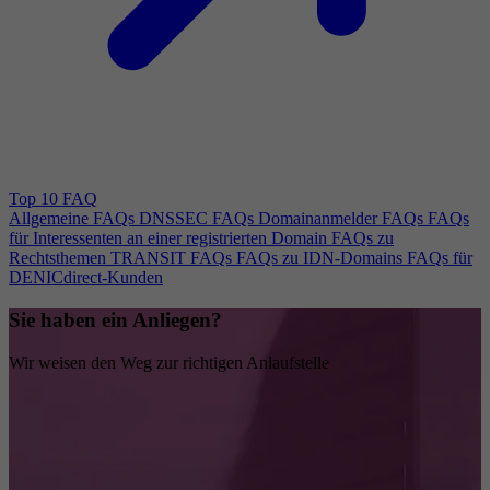
Top 10 FAQ
Allgemeine FAQs
DNSSEC FAQs
Domainanmelder FAQs
FAQs
für Interessenten an einer registrierten Domain
FAQs zu
Rechtsthemen
TRANSIT FAQs
FAQs zu IDN-Domains
FAQs für
DENICdirect-Kunden
Sie haben ein Anliegen?
Wir weisen den Weg zur richtigen Anlaufstelle