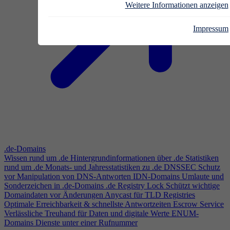
Weitere Informationen anzeigen
Impressum
.de-Domains
Wissen rund um .de
Hintergrundinformationen über .de
Statistiken
rund um .de
Monats- und Jahresstatistiken zu .de
DNSSEC
Schutz
vor Manipulation von DNS-Antworten
IDN-Domains
Umlaute und
Sonderzeichen in .de-Domains
.de Registry Lock
Schützt wichtige
Domaindaten vor Änderungen
Anycast für TLD Registries
Optimale Erreichbarkeit & schnellste Antwortzeiten
Escrow Service
Verlässliche Treuhand für Daten und digitale Werte
ENUM-
Domains
Dienste unter einer Rufnummer