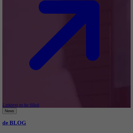
Linktext to be filled
News
de BLOG