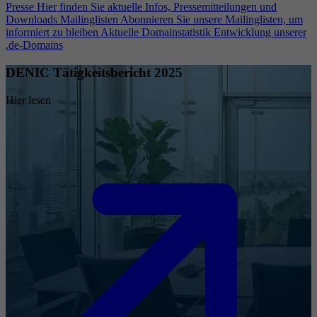
Presse
Hier finden Sie aktuelle Infos, Pressemitteilungen und
Downloads
Mailinglisten
Abonnieren Sie unsere Mailinglisten, um
informiert zu bleiben
Aktuelle Domainstatistik
Entwicklung unserer
.de-Domains
DENIC Tätigkeitsbericht 2025
Hier lesen