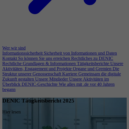
Wer wir sind
Informationssicherheit
Sicherheit von Informationen und Daten
Kontakt
So können Sie uns erreichen
Rechtliches zu DENIC
Rechtliche Grundlagen & Informationen
Tätigkeitsberichte
Unsere
Aktivitäten, Engagement und Projekte
Organe und Gremien
Die
Struktur unserer Genossenschaft
Karriere
Gemeinsam die digitale
Zukunft gestalten
Unsere Mitglieder
Unsere Aktivitäten im
Überblick
DENIC-Geschichte
Wie alles mit .de vor 40 Jahren
begann
DENIC Tätigkeitsbericht 2025
Hier lesen