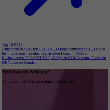
Top 10 FAQ
Allgemeine FAQs
DNSSEC FAQs
Domainanmelder FAQs
FAQs
für Interessenten an einer registrierten Domain
FAQs zu
Rechtsthemen
TRANSIT FAQs
FAQs zu IDN-Domains
FAQs für
DENICdirect-Kunden
Sie haben ein Anliegen?
Wir weisen den Weg zur richtigen Anlaufstelle