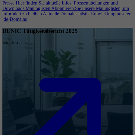
Presse
Hier finden Sie aktuelle Infos, Pressemitteilungen und
Downloads
Mailinglisten
Abonnieren Sie unsere Mailinglisten, um
informiert zu bleiben
Aktuelle Domainstatistik
Entwicklung unserer
.de-Domains
DENIC Tätigkeitsbericht 2025
Hier lesen