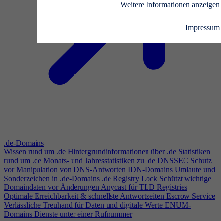
Weitere Informationen anzeigen
Impressum
.de-Domains
Wissen rund um .de
Hintergrundinformationen über .de
Statistiken
rund um .de
Monats- und Jahresstatistiken zu .de
DNSSEC
Schutz
vor Manipulation von DNS-Antworten
IDN-Domains
Umlaute und
Sonderzeichen in .de-Domains
.de Registry Lock
Schützt wichtige
Domaindaten vor Änderungen
Anycast für TLD Registries
Optimale Erreichbarkeit & schnellste Antwortzeiten
Escrow Service
Verlässliche Treuhand für Daten und digitale Werte
ENUM-
Domains
Dienste unter einer Rufnummer