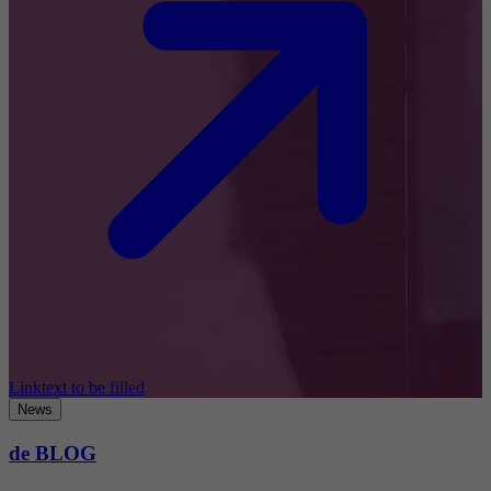
Linktext to be filled
News
de BLOG