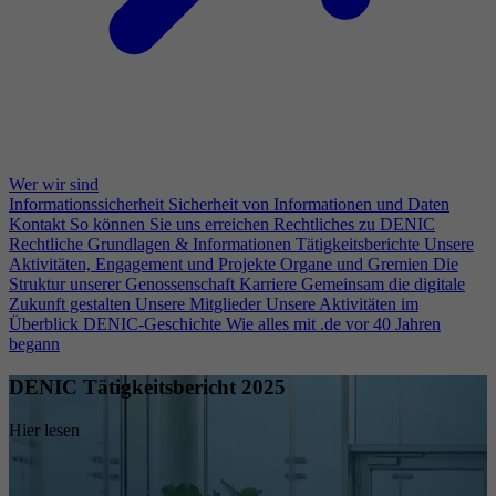
Wer wir sind
Informationssicherheit
Sicherheit von Informationen und Daten
Kontakt
So können Sie uns erreichen
Rechtliches zu DENIC
Rechtliche Grundlagen & Informationen
Tätigkeitsberichte
Unsere
Aktivitäten, Engagement und Projekte
Organe und Gremien
Die
Struktur unserer Genossenschaft
Karriere
Gemeinsam die digitale
Zukunft gestalten
Unsere Mitglieder
Unsere Aktivitäten im
Überblick
DENIC-Geschichte
Wie alles mit .de vor 40 Jahren
begann
DENIC Tätigkeitsbericht 2025
Hier lesen