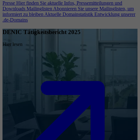
Presse
Hier finden Sie aktuelle Infos, Pressemitteilungen und
Downloads
Mailinglisten
Abonnieren Sie unsere Mailinglisten, um
informiert zu bleiben
Aktuelle Domainstatistik
Entwicklung unserer
.de-Domains
DENIC Tätigkeitsbericht 2025
Hier lesen