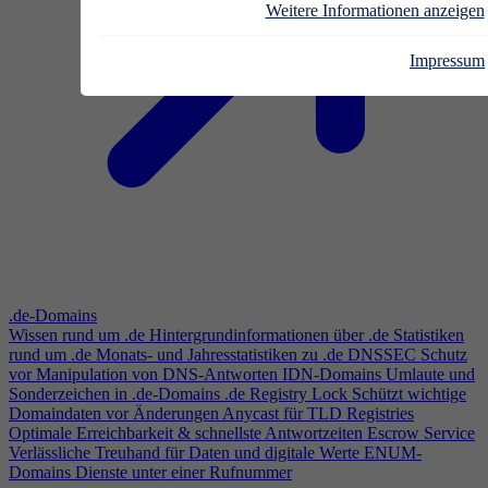
Weitere Informationen anzeigen
Impressum
.de-Domains
Wissen rund um .de
Hintergrundinformationen über .de
Statistiken
rund um .de
Monats- und Jahresstatistiken zu .de
DNSSEC
Schutz
vor Manipulation von DNS-Antworten
IDN-Domains
Umlaute und
Sonderzeichen in .de-Domains
.de Registry Lock
Schützt wichtige
Domaindaten vor Änderungen
Anycast für TLD Registries
Optimale Erreichbarkeit & schnellste Antwortzeiten
Escrow Service
Verlässliche Treuhand für Daten und digitale Werte
ENUM-
Domains
Dienste unter einer Rufnummer