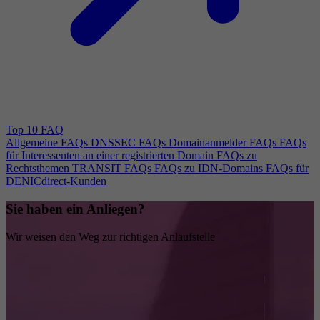
Top 10 FAQ
Allgemeine FAQs
DNSSEC FAQs
Domainanmelder FAQs
FAQs
für Interessenten an einer registrierten Domain
FAQs zu
Rechtsthemen
TRANSIT FAQs
FAQs zu IDN-Domains
FAQs für
DENICdirect-Kunden
Sie haben ein Anliegen?
Wir weisen den Weg zur richtigen Anlaufstelle